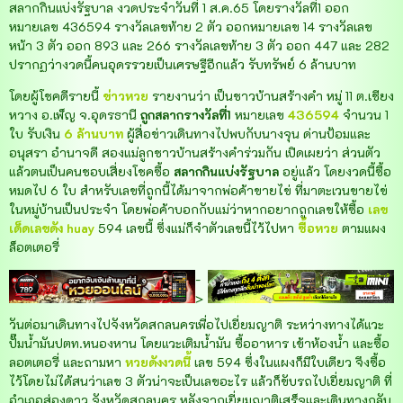
สลากกินแบ่งรัฐบาล งวดประจำวันที่ 1 ส.ค.65 โดยรางวัลที่1 ออก
หมายเลข 436594 รางวัลเลขท้าย 2 ตัว ออกหมายเลข 14 รางวัลเลข
หน้า 3 ตัว ออก 893 และ 266 รางวัลเลขท้าย 3 ตัว ออก 447 และ 282
ปรากฏว่างวดนี้คนอุดรรวยเป็นเศรษฐีอีกแล้ว รับทรัพย์ 6 ล้านบาท
โดยผู้โชคดีรายนี้
ข่าวหวย
รายงานว่า เป็นชาวบ้านสร้างคำ หมู่ 11 ต.เชียง
หวาง อ.เพ็ญ จ.อุดรธานี
ถูกสลากรางวัลที่1
หมายเลข
436594
จำนวน 1
ใบ รับเงิน
6 ล้านบาท
ผู้สื่อข่าวเดินทางไปพบกับนางจุน ด่านป้อมและ
อนุสรา อำนาจดี สองแม่ลูกชาวบ้านสร้างคำร่วมกัน เปิดเผยว่า ส่วนตัว
แล้วตนเป็นคนชอบเสี่ยงโชคซื้อ
สลากกินแบ่งรัฐบาล
อยู่แล้ว โดยงวดนี้ซื้อ
หมดไป 6 ใบ สำหรับเลขที่ถูกนี้ได้มาจากพ่อค้าขายไข่ ที่มาตะเวนขายไข่
ในหมู่บ้านเป็นประจำ โดยพ่อค้าบอกกับแม่ว่าหากอยากถูกเลขให้ซื้อ
เลข
เด็ดเลขดัง huay
594 เลขนี้ ซึ่งแม่ก็จำตัวเลขนี้ไว้ไปหา
ซื้อหวย
ตามแผง
ล็อตเตอรี่
-
>
วันต่อมาเดินทางไปจังหวัดสกลนครเพื่อไปเยี่ยมญาติ ระหว่างทางได้แวะ
ปั๊มน้ำมันปตท.หนองหาน โดยแวะเติมน้ำมัน ซื้ออาหาร เข้าห้องน้ำ และซื้อ
ลอตเตอรี่ และถามหา
หวยดังงวดนี้
เลข 594 ซึ่งในแผงก็มีใบเดียว จึงซื้อ
ไว้โดยไม่ได้สนว่าเลข 3 ตัวน่าจะเป็นเลขอะไร แล้วก็ขับรถไปเยี่ยมญาติ ที่
อำเภอส่องดาว จังหวัดสกลนคร หลังจากเยี่ยมญาติเสร็จและเดินทางกลับ