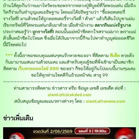
บ้านได้คุยกันว่าจะมาไหว้พระขอพรจากหลวงปู่พิบูลย์ที่วัดพระแท่น เมื่อถึง
วัดก็ร่วมกันทำบุญและอธิษฐาน โดยแม่ได้อธิษฐานว่า “ซื้อลอตเตอรี่
รางวัลที่1 มาแล้วขอให้ถูกลอตเตอรี่รางวัลที่ 1 ด้วย” แล้วก็เดินไปบูชาแผ่น
เรียกทรัพย์ที่วัดพระแท่นกลับมาด้วย เมื่อสำนักงาน
สลากกินแบ่งรัฐบาล
ประกาศผลรู้ว่า
ถูกรางวัลที่1
ตอนนั้นแม่หน้าซีดตกใจสราแม่มาก เพราะแม่
ตัวสั้นหน้าซีดไปไหมด ซึ่งเมื่อได้เงินมาจากนี้ก็จะไปหาทำบุญต่อยอดชีวิต
นี้มีโชคต่อไป
***
ทั้งนี้เราขอขอบคุณแฟนๆคนรักหวยของเรา ที่ติดตาม
ทีเด็ด
หวยดัง
กันมานานแสนนานด้วยนะคะ และสำหรับคุณผู้ชมที่พึ่งเข้ามาเป็นสมาชิก
ติดตาม
เว็บหวยออนไลน์ 888
ของเรา ก็ขอให้อยู่กันไปแบบนี้นานๆนะคะ
ขอให้ทุกท่านโชคดีกันถ้วนหน้าค่ะ สาธุ 99
———————————————————————————————————————
ท่านสามารถติดตาม ข่าวสาร หรือ ข้อมูล เลขดี เลขเด็ด ต่อที่ :
siamlottolekded.com
สนับสนุนข้อมูลและแนวทางต่างๆ โดย :
siamlottonews.com
ข่าวเพิ่มเติม